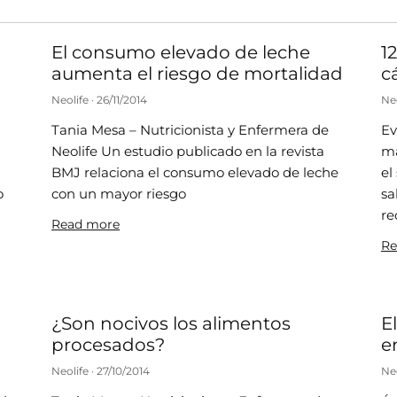
El consumo elevado de leche
1
aumenta el riesgo de mortalidad
c
Neolife
26/11/2014
Ne
Tania Mesa – Nutricionista y Enfermera de
Ev
Neolife Un estudio publicado en la revista
ma
BMJ relaciona el consumo elevado de leche
el
o
con un mayor riesgo
sa
re
Read more
Re
¿Son nocivos los alimentos
E
procesados?
e
Neolife
27/10/2014
Ne