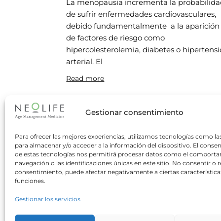
La menopausia incrementa la probabilid
de sufrir enfermedades cardiovasculares,
debido fundamentalmente a la aparición
de factores de riesgo como
hipercolesterolemia, diabetes o hipertens
arterial. El
Read more
La nutrición y la prevencion del
Gestionar consentimiento
melanoma en verano
Para ofrecer las mejores experiencias, utilizamos tecnologías como la
Neolife
28/07/2014
para almacenar y/o acceder a la información del dispositivo. El conse
Área de Nutrición de Neolife Un eritema
de estas tecnologías nos permitirá procesar datos como el comport
navegación o las identificaciones únicas en este sitio. No consentir o re
solar (quemadura de grado I) en la infanci
consentimiento, puede afectar negativamente a ciertas característica
o juventud puede ser suficiente para
funciones.
duplicar la posibilidad de desarrollar
Gestionar los servicios
Read more