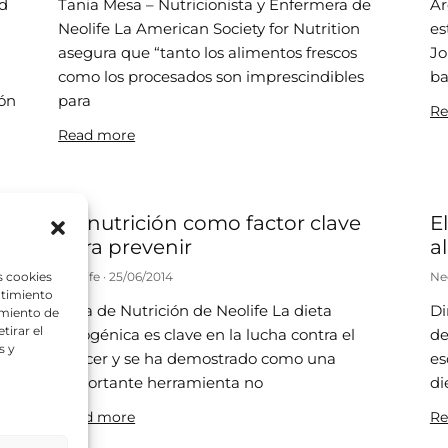
ad
Tania Mesa – Nutricionista y Enfermera de
Ár
Neolife La American Society for Nutrition
es
asegura que “tanto los alimentos frescos
Jo
como los procesados son imprescindibles
ba
ión
para
Re
Read more
La nutrición como factor clave
El
para prevenir
a
s cookies
Neolife
25/06/2014
Ne
ntimiento
Área de Nutrición de Neolife La dieta
Di
amiento de
tirar el
a
cetogénica es clave en la lucha contra el
de
s y
cáncer y se ha demostrado como una
es
importante herramienta no
di
Read more
Re