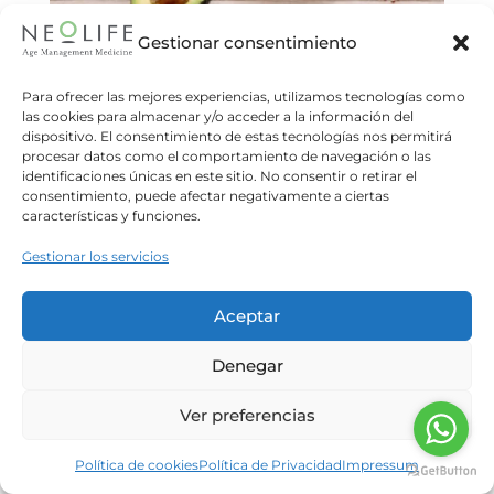
Gestionar consentimiento
Alimentación en el SOMP
Meritxell Massons
15/07/2026
Para ofrecer las mejores experiencias, utilizamos tecnologías como
las cookies para almacenar y/o acceder a la información del
Como bien explica el Dr.Martí en un artículo
dispositivo. El consentimiento de estas tecnologías nos permitirá
anterior de nuestro blog, el síndrome ovárico
procesar datos como el comportamiento de navegación o las
metabólico poliendocrino (SOMP) engloba
identificaciones únicas en este sitio. No consentir o retirar el
consentimiento, puede afectar negativamente a ciertas
diferentes fenotipos y formas de presentación.
características y funciones.
Leer más
Gestionar los servicios
Aceptar
Denegar
Ver preferencias
Política de cookies
Política de Privacidad
Impressum