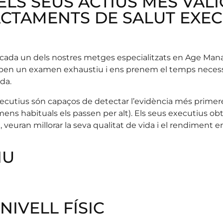
ELS SEUS ACTIUS MÉS VAL
CTAMENTS DE SALUT EXEC
l, cada un dels nostres metges especialitzats en Age 
 reben un examen exhaustiu i ens prenem el temps necessa
da.
cutius són capaços de detectar l’evidència m
é
s primer
 habituals els passen per alt). Els seus executius obtind
euran millorar la seva qualitat de vida i el rendiment en 
IU
NIVELL FÍSIC