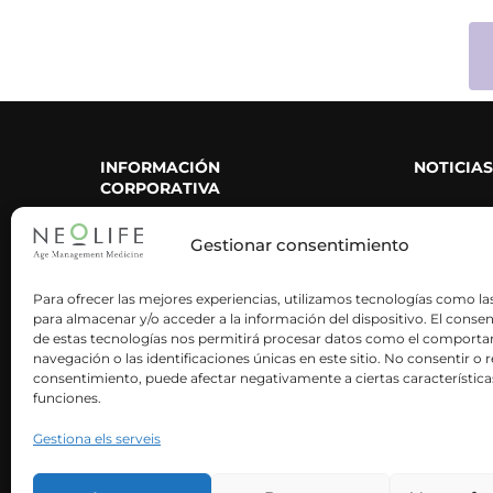
INFORMACIÓN
NOTICIAS
CORPORATIVA
Nuestra historia
Área de p
Gestionar consentimiento
Nuestra metodología
Neolife en
Para ofrecer las mejores experiencias, utilizamos tecnologías como la
Neoactives
Blog
para almacenar y/o acceder a la información del dispositivo. El conse
Neolife es ciencia
de estas tecnologías nos permitirá procesar datos como el comport
Artículos 
navegación o las identificaciones únicas en este sitio. No consentir o re
Trabaja con nosotros
consentimiento, puede afectar negativamente a ciertas característica
funciones.
Contacto
Gestiona els serveis