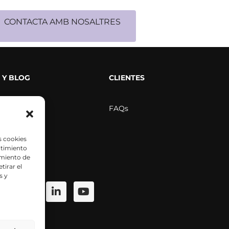
CONTACTA AMB NOSALTRES
 Y BLOG
CLIENTES
rensa
FAQs
 videos
s cookies
ntimiento
amiento de
científicos
tirar el
s y