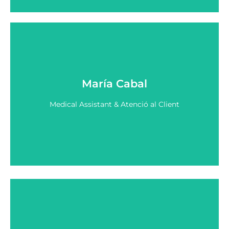
Actualment forma part de l’equip de Neolife, on
aplica un enfocament basat en la medicina
preventiva i la cura integral de la salut.
La María és graduada en Auxiliar d’Infermeria a
ESSAT. Té una àmplia trajectòria en
María Cabal
administració i atenció al client i està
compromesa amb la satisfacció i el benestar del
Medical Assistant & Atenció al Client
pacient. En constant evolució i amb ganes
d’aprendre i millorar cada dia.
L’Adriana és especialista en Comunicació de