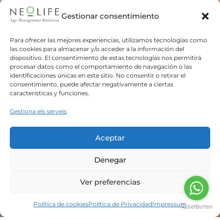
SERVEI
Gestionar consentimiento
Para ofrecer las mejores experiencias, utilizamos tecnologías como
las cookies para almacenar y/o acceder a la información del
dispositivo. El consentimiento de estas tecnologías nos permitirá
procesar datos como el comportamiento de navegación o las
identificaciones únicas en este sitio. No consentir o retirar el
consentimiento, puede afectar negativamente a ciertas
características y funciones.
Gestiona els serveis
Oferim un servei personalitzat de
Aceptar
màxima qualitat, adaptat a les
Denegar
necessitats específiques de cada
client.
Ver preferencias
EXPERIÈNCIA
Política de cookies
Política de Privacidad
Impressum