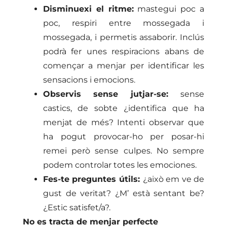
Disminuexi el ritme:
mastegui poc a
poc, respiri entre mossegada i
mossegada, i permetis assaborir. Inclús
podrà fer unes respiracions abans de
començar a menjar per identificar les
sensacions i emocions.
Observis sense jutjar-se:
sense
castics, de sobte ¿identifica que ha
menjat de més? Intenti observar que
ha pogut provocar-ho per posar-hi
remei però sense culpes. No sempre
podem controlar totes les emociones.
Fes-te preguntes útils:
¿això em ve de
gust de veritat? ¿M’ està sentant be?
¿Estic satisfet/a?.
No es tracta de menjar perfecte