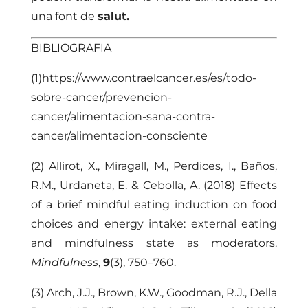
una font de
salut.
BIBLIOGRAFIA
(1)https://www.contraelcancer.es/es/todo-
sobre-cancer/prevencion-
cancer/alimentacion-sana-contra-
cancer/alimentacion-consciente
(2) Allirot, X., Miragall, M., Perdices, I., Baños,
R.M., Urdaneta, E. & Cebolla, A. (2018) Effects
of a brief mindful eating induction on food
choices and energy intake: external eating
and mindfulness state as moderators.
Mindfulness
,
9
(3), 750–760.
(3) Arch, J.J., Brown, K.W., Goodman, R.J., Della