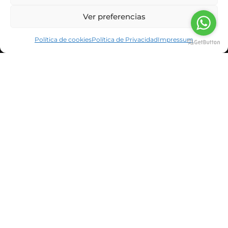
Ver preferencias
Política de cookies
Política de Privacidad
Impressum
INFORMACIÓN CORPORATIVA
NOTICIAS Y BLOG
CLIENTES
SUSCRÍBETE A LA NEWSLETTER
He leído y acepto la política de privacidad