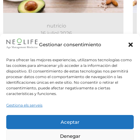
nutricio
06 juliol 2026
Cal fer cinc àpats al dia o és millor
Gestionar consentimiento
el dejuni intermitent?
Para ofrecer las mejores experiencias, utilizamos tecnologías como
las cookies para almacenar y/o acceder a la información del
Dues estratègies oposades, una mateixa
dispositivo. El consentimiento de estas tecnologías nos permitirá
pregunta: quina és la millor manera
procesar datos como el comportamiento de navegación o las
d&#8217;organitzar els nostres...
identificaciones únicas en este sitio. No consentir o retirar el
consentimiento, puede afectar negativamente a ciertas
características y funciones.
Leer Más
Gestiona els serveis
Aceptar
Denegar