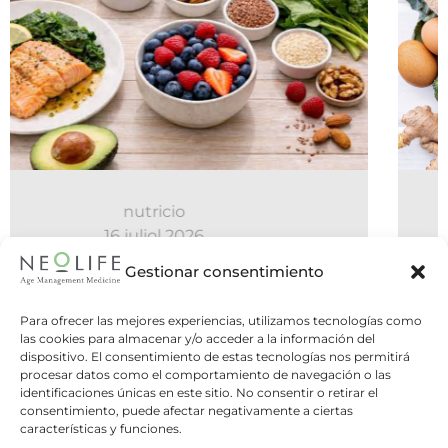
nutricio
06 juliol 2026
Cal fer cinc àpats al dia o és millor
Gestionar consentimiento
el dejuni intermitent?
Para ofrecer las mejores experiencias, utilizamos tecnologías como
las cookies para almacenar y/o acceder a la información del
Dues estratègies oposades, una mateixa
dispositivo. El consentimiento de estas tecnologías nos permitirá
pregunta: quina és la millor manera
procesar datos como el comportamiento de navegación o las
d&#8217;organitzar els nostres...
identificaciones únicas en este sitio. No consentir o retirar el
consentimiento, puede afectar negativamente a ciertas
características y funciones.
Leer Más