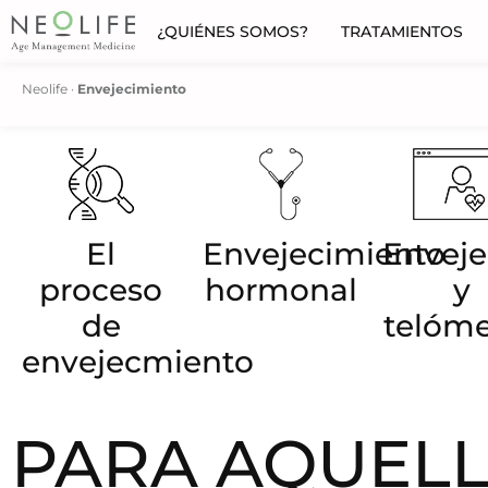
¿QUIÉNES SOMOS?
TRATAMIENTOS
Neolife
·
Envejecimiento
El
Envejecimiento
Enveje
proceso
hormonal
y
de
telóme
envejecmiento
PARA AQUELL