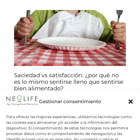
Saciedad vs satisfacción: ¿por qué no
es lo mismo sentirse lleno que sentirse
bien alimentado?
Arantxa Jiménez
14/01/2026
Gestionar consentimiento
Comprenda las claves biológicas y emocionales
detrás de sus decisiones alimentarias y mejore
Para ofrecer las mejores experiencias, utilizamos tecnologías como
las cookies para almacenar y/o acceder a la información del
su relación con la comida. Muchas veces
dispositivo. El consentimiento de estas tecnologías nos permitirá
creemos que comer hasta sentirnos
procesar datos como el comportamiento de navegación o las
identificaciones únicas en este sitio. No consentir o retirar el