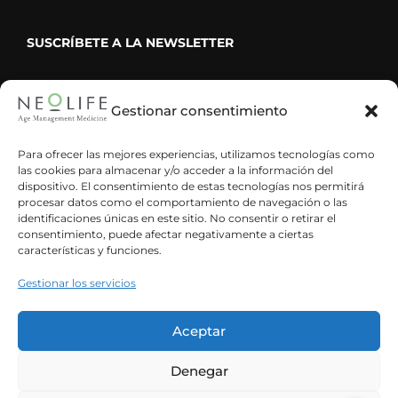
SUSCRÍBETE A LA NEWSLETTER
Gestionar consentimiento
He leído y acepto la política de privacidad
Para ofrecer las mejores experiencias, utilizamos tecnologías como
las cookies para almacenar y/o acceder a la información del
dispositivo. El consentimiento de estas tecnologías nos permitirá
procesar datos como el comportamiento de navegación o las
identificaciones únicas en este sitio. No consentir o retirar el
consentimiento, puede afectar negativamente a ciertas
características y funciones.
Gestionar los servicios
Aceptar
Denegar
Español
Inglés
Catalán