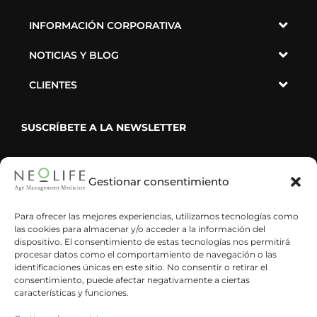
INFORMACIÓN CORPORATIVA
NOTICIAS Y BLOG
CLIENTES
SUSCRÍBETE A LA NEWSLETTER
Gestionar consentimiento
He leído y acepto la política de privacidad
Para ofrecer las mejores experiencias, utilizamos tecnologías como
las cookies para almacenar y/o acceder a la información del
dispositivo. El consentimiento de estas tecnologías nos permitirá
procesar datos como el comportamiento de navegación o las
identificaciones únicas en este sitio. No consentir o retirar el
consentimiento, puede afectar negativamente a ciertas
características y funciones.