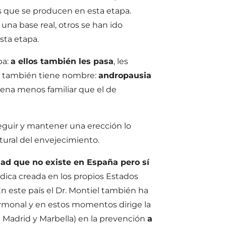
es que se producen en esta etapa.
na base real, otros se han ido
ta etapa.
ba:
a ellos también les pasa
, les
s también tiene nombre:
andropausia
uena menos familiar que el de
eguir y mantener una erección lo
ural del envejecimiento.
dad que no existe en España pero sí
dica creada en los propios Estados
En este país el Dr. Montiel también ha
ormonal y en estos momentos dirige la
n Madrid y Marbella) en la prevención
a