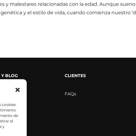
 y malestares relacionadas con la edad. Aunque sueno 
 genética y el estilo de vida, cuando comienza nuestro ‘d
 Y BLOG
CLIENTES
rensa
FAQs
 videos
s cookies
ntimiento
amiento de
tirar el
científicos
s y