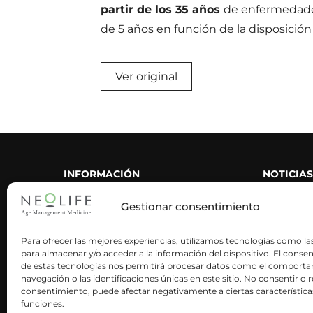
partir de los 35 años
de enfermedades
de 5 años en función de la disposición
Ver original
INFORMACIÓN
NOTICIAS
CORPORATIVA
Gestionar consentimiento
Nuestra historia
Área de p
Nuestra metodología
Neolife en
Para ofrecer las mejores experiencias, utilizamos tecnologías como la
para almacenar y/o acceder a la información del dispositivo. El conse
Neoactives
Blog
de estas tecnologías nos permitirá procesar datos como el comport
navegación o las identificaciones únicas en este sitio. No consentir o re
Neolife es ciencia
Artículos 
consentimiento, puede afectar negativamente a ciertas característica
funciones.
Trabaja con nosotros