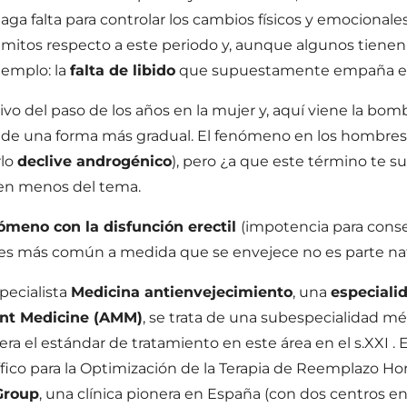
aga falta para controlar los cambios físicos y emocional
itos respecto a este periodo y, aunque algunos tienen u
jemplo: la
falta de libido
que supuestamente empaña es
vo del paso de los años en la mujer y, aquí viene la bom
o de una forma más gradual. El fenómeno en los hombre
rlo
declive androgénico
), pero ¿a que este término te s
en menos del tema.
ómeno con la disfunción erectil
(impotencia para cons
es más común a medida que se envejece no es parte nat
pecialista
Medicina antienvejecimiento
, una
especiali
nt Medicine (AMM)
, se trata de una subespecialidad mé
ra el estándar de tratamiento en este área en el s.XXI . 
ífico para la Optimización de la Terapia de Reemplazo H
Group
, una clínica pionera en España (con dos centros e