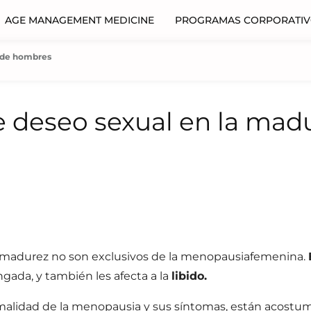
AGE MANAGEMENT MEDICINE
PROGRAMAS CORPORATI
a de hombres
e deseo sexual en la mad
 madurez no son exclusivos de la
menopausia
femenina.
gada, y también les afecta a la
libido.
malidad de la
menopausia y sus síntomas
, están acostum