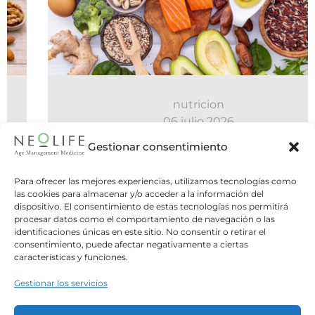
nutricion
06 julio 2026
¿Hay que hacer cinco comidas al
Gestionar consentimiento
día o es mejor el ayuno
Para ofrecer las mejores experiencias, utilizamos tecnologías como
intermitente?
las cookies para almacenar y/o acceder a la información del
dispositivo. El consentimiento de estas tecnologías nos permitirá
Dos estrategias opuestas, una misma
procesar datos como el comportamiento de navegación o las
identificaciones únicas en este sitio. No consentir o retirar el
pregunta: ¿cuál es la mejor forma de organizar
consentimiento, puede afectar negativamente a ciertas
nuestras comidas? Durante...
características y funciones.
Gestionar los servicios
Leer Más