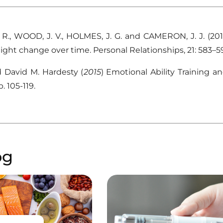
 R., WOOD, J. V., HOLMES, J. G. and CAMERON, J. J. (201
ht change over time. Personal Relationships, 21: 583–598
d David M. Hardesty (
2015
) Emotional Ability Training a
. 105-119.
og