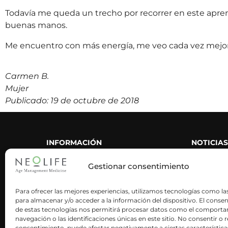
Todavía me queda un trecho por recorrer en este apren
buenas manos.
Me encuentro con más energía, me veo cada vez mejo
Carmen B.
Mujer
Publicado: 19 de octubre de 2018
INFORMACIÓN
NOTICIAS
CORPORATIVA
Gestionar consentimiento
Nuestra historia
Área de p
Nuestra metodología
Neolife en
Para ofrecer las mejores experiencias, utilizamos tecnologías como la
para almacenar y/o acceder a la información del dispositivo. El conse
Neoactives
Blog
de estas tecnologías nos permitirá procesar datos como el comport
navegación o las identificaciones únicas en este sitio. No consentir o re
Neolife es ciencia
Artículos 
consentimiento, puede afectar negativamente a ciertas característica