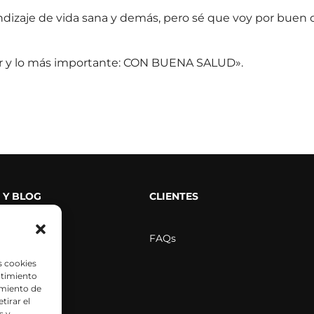
dizaje de vida sana y demás, pero sé que voy por buen c
r y lo más importante: CON BUENA SALUD».
 Y BLOG
CLIENTES
rensa
FAQs
 videos
s cookies
ntimiento
amiento de
tirar el
científicos
s y