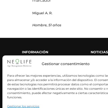
marcador’’
Miguel A. R.
Hombre, 51 años
INFORMACIÓN
NOTICIAS
CORPORATIVA
Gestionar consentimiento
Nuestra historia
Área de p
Nuestra metodología
Neolife en
Para ofrecer las mejores experiencias, utilizamos tecnologías como la
para almacenar y/o acceder a la información del dispositivo. El conse
Neoactives
Blog
de estas tecnologías nos permitirá procesar datos como el comport
navegación o las identificaciones únicas en este sitio. No consentir o re
Neolife es ciencia
Artículos 
consentimiento, puede afectar negativamente a ciertas característica
funciones.
Trabaja con nosotros
Contacto
Gestionar los servicios