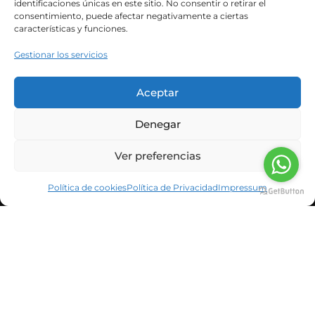
La excelente calidad nutricional de las semillas
las convierte en imprescindibles para llevar una
alimentación variada, saludable y equilibrada.
Las semillas de lino son una
Read more
Previous
1
2
3
4
5
6
7
8
9
10
11
Next
INFORMACIÓN CORPORATIVA
NOTICIAS Y BLOG
CLIENTES