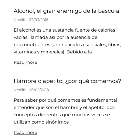
Alcohol, el gran enemigo de la báscula
Neolife
22/03/2018
El alcohol es una sustancia fuente de calorías
vacías, llamada así por la ausencia de
micronutrientes (aminoácidos esenciales, fibras,
vitaminas y minerales). Debido a la
Read more
Gestionar consentimiento
Hambre o apetito: ¿por qué comemos?
Para ofrecer las mejores experiencias, utilizamos tecnologías como
las cookies para almacenar y/o acceder a la información del
Neolife
28/02/2018
dispositivo. El consentimiento de estas tecnologías nos permitirá
procesar datos como el comportamiento de navegación o las
Para saber por qué comemos es fundamental
identificaciones únicas en este sitio. No consentir o retirar el
entender qué son el hambre y el apetito, dos
consentimiento, puede afectar negativamente a ciertas
características y funciones.
conceptos diferentes que muchas veces se
utilizan como sinónimos.
Gestionar los servicios
Read more