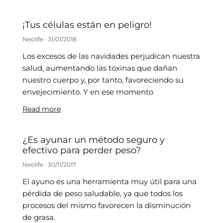
Aceptar
¡Tus células están en peligro!
Denegar
Neolife
31/01/2018
Ver preferencias
Los excesos de las navidades perjudican nuestra
salud, aumentando las toxinas que dañan
Política de cookies
Política de Privacidad
Impressum
nuestro cuerpo y, por tanto, favoreciendo su
envejecimiento. Y en ese momento
Read more
¿Es ayunar un método seguro y
efectivo para perder peso?
Neolife
30/11/2017
El ayuno es una herramienta muy útil para una
pérdida de peso saludable, ya que todos los
procesos del mismo favorecen la disminución
de grasa.