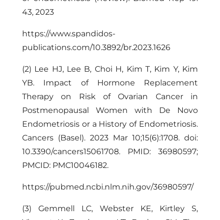
43, 2023
https://www.spandidos-
publications.com/10.3892/br.2023.1626
(2) Lee HJ, Lee B, Choi H, Kim T, Kim Y, Kim
YB. Impact of Hormone Replacement
Therapy on Risk of Ovarian Cancer in
Postmenopausal Women with De Novo
Endometriosis or a History of Endometriosis.
Cancers (Basel). 2023 Mar 10;15(6):1708. doi:
10.3390/cancers15061708. PMID: 36980597;
PMCID: PMC10046182.
https://pubmed.ncbi.nlm.nih.gov/36980597/
(3) Gemmell LC, Webster KE, Kirtley S,