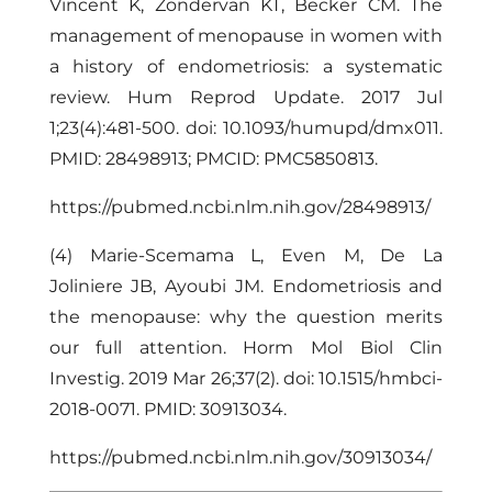
Vincent K, Zondervan KT, Becker CM. The
management of menopause in women with
a history of endometriosis: a systematic
review. Hum Reprod Update. 2017 Jul
1;23(4):481-500. doi: 10.1093/humupd/dmx011.
PMID: 28498913; PMCID: PMC5850813.
https://pubmed.ncbi.nlm.nih.gov/28498913/
(4) Marie-Scemama L, Even M, De La
Joliniere JB, Ayoubi JM. Endometriosis and
the menopause: why the question merits
our full attention. Horm Mol Biol Clin
Investig. 2019 Mar 26;37(2). doi: 10.1515/hmbci-
2018-0071. PMID: 30913034.
https://pubmed.ncbi.nlm.nih.gov/30913034/