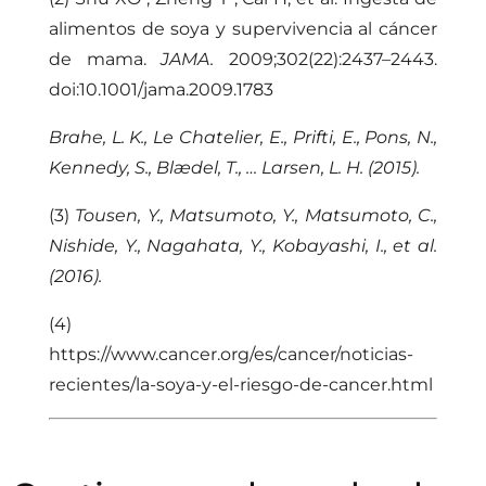
alimentos de soya y supervivencia al cáncer
de mama.
JAMA.
2009;302(22):2437–2443.
doi:10.1001/jama.2009.1783
Brahe, L. K., Le Chatelier, E., Prifti, E., Pons, N.,
Kennedy, S., Blædel, T., … Larsen, L. H. (2015).
(3)
Tousen, Y., Matsumoto, Y., Matsumoto, C.,
Nishide, Y., Nagahata, Y., Kobayashi, I., et al.
(2016).
(4)
https://www.cancer.org/es/cancer/noticias-
recientes/la-soya-y-el-riesgo-de-cancer.html