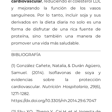
cardiovascular
, reduciendo el colesterol LDL
y mejorando la función de los vasos
sanguíneos. Por lo tanto, incluir soja y sus
derivados en la dieta diaria no solo es una
forma de disfrutar de una rica fuente de
proteína, sino también una manera de
promover una vida más saludable.
BIBLIOGRAFÍA
(1) González Cañete, Natalia, & Durán Agüero,
Samuel. (2014). Isoflavonas de soya y
evidencias sobre la protección
cardiovascular.
Nutrición Hospitalaria
,
29
(6),
1271-1282.
https://dx.doi.org/10.3305/nh.2014.29.6.7047
(2) Shu XO , Zheng Y , Cai H, et al. Ingesta de