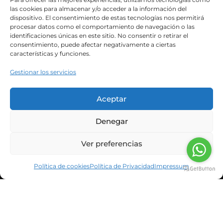
anterior de nuestro blog, el síndrome ovárico
las cookies para almacenar y/o acceder a la información del
metabólico...
dispositivo. El consentimiento de estas tecnologías nos permitirá
procesar datos como el comportamiento de navegación o las
identificaciones únicas en este sitio. No consentir o retirar el
consentimiento, puede afectar negativamente a ciertas
Leer Más
características y funciones.
Gestionar los servicios
Aceptar
Denegar
Ver preferencias
Política de cookies
Política de Privacidad
Impressum
INFORMACIÓN CORPORATIVA
NOTICIAS Y BLOG