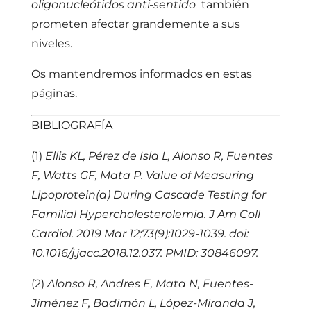
oligonucleótidos anti-sentido
también
prometen afectar grandemente a sus
niveles.
Os mantendremos informados en estas
páginas.
BIBLIOGRAFÍA
(1)
Ellis KL, Pérez de Isla L, Alonso R, Fuentes
F, Watts GF, Mata P. Value of Measuring
Lipoprotein(a) During Cascade Testing for
Familial Hypercholesterolemia. J Am Coll
Cardiol. 2019 Mar 12;73(9):1029-1039. doi:
10.1016/j.jacc.2018.12.037. PMID: 30846097.
(2)
Alonso R, Andres E, Mata N, Fuentes-
Jiménez F, Badimón L, López-Miranda J,