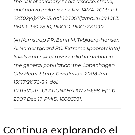
the risk of coronary heart disease, stroke,
and nonvascular mortality. JAMA. 2009 Jul
22;302(4):412-23. doi: 10.1001/jama.2009.1063.
PMID: 19622820; PMCID: PMC3272390.
(4)
Kamstrup PR, Benn M, Tybjaerg-Hansen
A, Nordestgaard BG. Extreme lipoprotein(a)
levels and risk of myocardial infarction in
the general population: the Copenhagen
City Heart Study. Circulation. 2008 Jan
15;117(2):176-84. doi:
10.1161/CIRCULATIONAHA.107.715698. Epub
2007 Dec 17. PMID: 18086931.
Continua explorando el