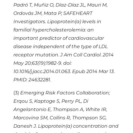
Padró T, Muñiz O, Díaz-Díaz JL, Mauri M,
Ordovás JM, Mata P; SAFEHEART
Investigators. Lipoprotein(a) levels in
familial hypercholesterolemia: an
important predictor of cardiovascular
disease independent of the type of LDL
receptor mutation. J Am Coll Cardiol. 2014
May 20;63(19):1982-9. doi:
10.1016/j.jacc.2014.01.063. Epub 2014 Mar 13.
PMID: 24632281.
(3)
Emerging Risk Factors Collaboration;
Erqou S, Kaptoge S, Perry PL, Di
Angelantonio E, Thompson A, White IR,
Marcovina SM, Collins R, Thompson SG,
Danesh J. Lipoprotein(a) concentration and