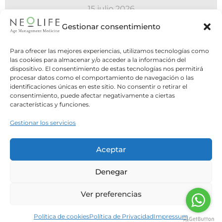
15 julio 2026
Alimentación en el SOMP
Gestionar consentimiento
Como bien explica el Dr.Martí en un artículo
Para ofrecer las mejores experiencias, utilizamos tecnologías como
anterior de nuestro blog, el síndrome ovárico
las cookies para almacenar y/o acceder a la información del
dispositivo. El consentimiento de estas tecnologías nos permitirá
metabólico...
procesar datos como el comportamiento de navegación o las
identificaciones únicas en este sitio. No consentir o retirar el
consentimiento, puede afectar negativamente a ciertas
Leer Más
características y funciones.
Gestionar los servicios
Aceptar
Denegar
Ver preferencias
Política de cookies
Política de Privacidad
Impressum