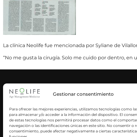
La clínica Neolife fue mencionada por Syliane de Vilall
“No me gusta la cirugía. Solo me cuido por dentro, en u
CORPORATE
NEWS & 
INFORMATION
Gestionar consentimiento
Our history
Press area
Para ofrecer las mejores experiencias, utilizamos tecnologías como la
para almacenar y/o acceder a la información del dispositivo. El conse
Neoactives
Blog
de estas tecnologías nos permitirá procesar datos como el comport
Neolife is science
navegación o las identificaciones únicas en este sitio. No consentir o re
Scientific 
consentimiento, puede afectar negativamente a ciertas característica
Work with us / Careers
funciones.