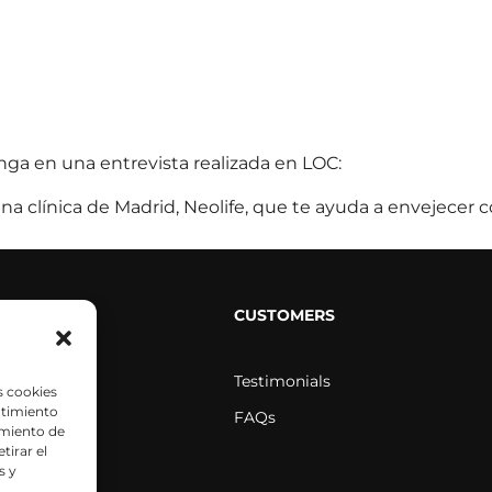
onga en una entrevista realizada en LOC:
na clínica de Madrid, Neolife, que te ayuda a envejecer c
BLOG
CUSTOMERS
Testimonials
s cookies
ntimiento
FAQs
amiento de
tirar el
articles
s y