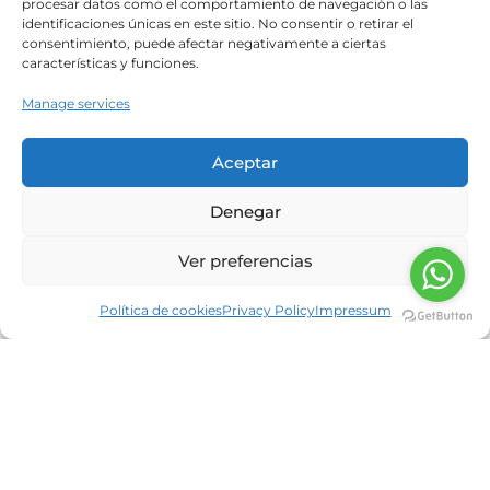
procesar datos como el comportamiento de navegación o las
identificaciones únicas en este sitio. No consentir o retirar el
consentimiento, puede afectar negativamente a ciertas
Why do you want to work at Neolife?
características y funciones.
Manage services
Aceptar
Denegar
Attach your resumé
Ver preferencias
Política de cookies
Privacy Policy
Impressum
I have read and accept the
privacy policy