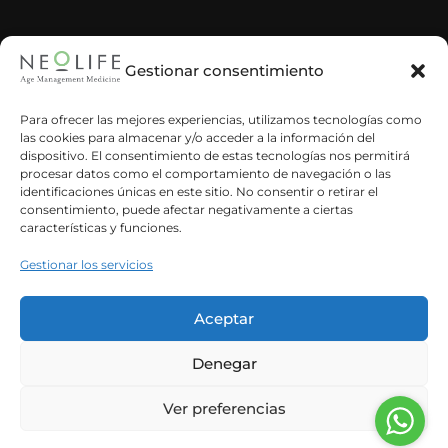
Gestionar consentimiento
He leído y acepto la política de privacidad
Para ofrecer las mejores experiencias, utilizamos tecnologías como
las cookies para almacenar y/o acceder a la información del
dispositivo. El consentimiento de estas tecnologías nos permitirá
procesar datos como el comportamiento de navegación o las
identificaciones únicas en este sitio. No consentir o retirar el
consentimiento, puede afectar negativamente a ciertas
características y funciones.
Gestionar los servicios
Aceptar
Denegar
Español
Inglés
Ver preferencias
© Neolife Age Management Medicine ·
Aviso legal
·
Política de
privacidad
·
Protocolo de acoso
·
Autorizaciones sanitarias