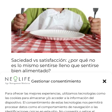
Saciedad vs satisfacción: ¿por qué no
es lo mismo sentirse lleno que sentirse
bien alimentado?
Arantxa Jiménez
14/01/2026
Gestionar consentimiento
Comprenda las claves biológicas y emocionales
detrás de sus decisiones alimentarias y mejore
Para ofrecer las mejores experiencias, utilizamos tecnologías como
las cookies para almacenar y/o acceder a la información del
su relación con la comida. Muchas veces
dispositivo. El consentimiento de estas tecnologías nos permitirá
creemos que comer hasta sentirnos
procesar datos como el comportamiento de navegación o las
identificaciones únicas en este sitio. No consentir o retirar el