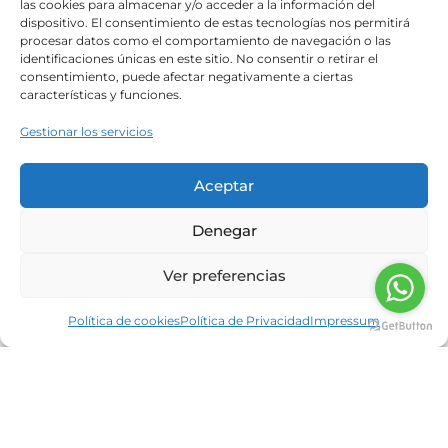
las cookies para almacenar y/o acceder a la información del
dieta mediterránea bien balanceada puede
dispositivo. El consentimiento de estas tecnologías nos permitirá
reducir el riesgo de la
procesar datos como el comportamiento de navegación o las
identificaciones únicas en este sitio. No consentir o retirar el
Read more
consentimiento, puede afectar negativamente a ciertas
características y funciones.
La nutrición y la prevencion del
Gestionar los servicios
melanoma en verano
Aceptar
Neolife
28/07/2014
Área de Nutrición de Neolife Un eritema solar
Denegar
(quemadura de grado I) en la infancia o
juventud puede ser suficiente para duplicar la
Ver preferencias
posibilidad de desarrollar
Política de cookies
Política de Privacidad
Impressum
Read more
La nutrición como factor clave para
prevenir
Neolife
25/06/2014