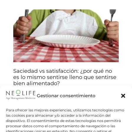
Saciedad vs satisfacción: ¿por qué no
es lo mismo sentirse lleno que sentirse
bien alimentado?
Arantxa Jiménez
14/01/2026
Gestionar consentimiento
Comprenda las claves biológicas y emocionales
detrás de sus decisiones alimentarias y mejore
Para ofrecer las mejores experiencias, utilizamos tecnologías como
las cookies para almacenar y/o acceder a la información del
su relación con la comida. Muchas veces
dispositivo. El consentimiento de estas tecnologías nos permitirá
creemos que comer hasta sentirnos
procesar datos como el comportamiento de navegación o las
identificaciones únicas en este sitio. No consentir o retirar el