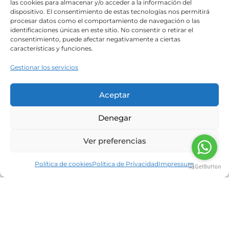
las cookies para almacenar y/o acceder a la información del
dieta mediterránea bien balanceada puede
dispositivo. El consentimiento de estas tecnologías nos permitirá
reducir el riesgo de la
procesar datos como el comportamiento de navegación o las
identificaciones únicas en este sitio. No consentir o retirar el
Read more
consentimiento, puede afectar negativamente a ciertas
características y funciones.
La nutrición y la prevencion del
Gestionar los servicios
melanoma en verano
Aceptar
Neolife
28/07/2014
Área de Nutrición de Neolife Un eritema solar
Denegar
(quemadura de grado I) en la infancia o
juventud puede ser suficiente para duplicar la
Ver preferencias
posibilidad de desarrollar
Política de cookies
Política de Privacidad
Impressum
Read more
La nutrición como factor clave para
prevenir
Neolife
25/06/2014