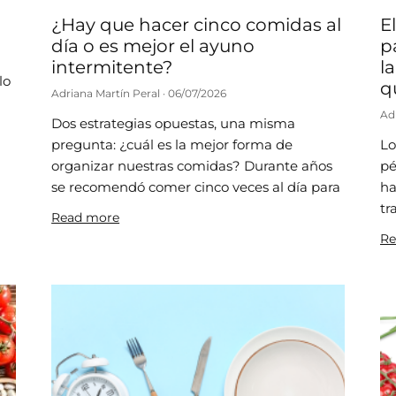
¿Hay que hacer cinco comidas al
E
día o es mejor el ayuno
p
intermitente?
l
lo
q
Adriana Martín Peral
06/07/2026
Ad
Dos estrategias opuestas, una misma
pregunta: ¿cuál es la mejor forma de
Lo
organizar nuestras comidas? Durante años
pé
se recomendó comer cinco veces al día para
ha
tr
Read more
Re