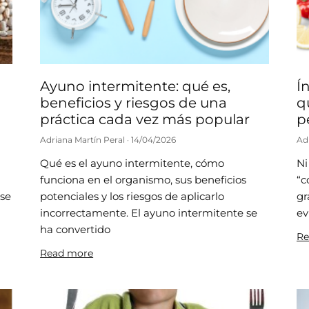
Ayuno intermitente: qué es,
Í
beneficios y riesgos de una
q
práctica cada vez más popular
p
Adriana Martín Peral
14/04/2026
Ad
Qué es el ayuno intermitente, cómo
Ni
funciona en el organismo, sus beneficios
“c
rse
potenciales y los riesgos de aplicarlo
gr
incorrectamente. El ayuno intermitente se
ev
ha convertido
Re
Read more