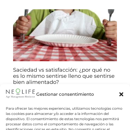
Saciedad vs satisfacción: ¿por qué no
es lo mismo sentirse lleno que sentirse
bien alimentado?
Arantxa Jiménez
14/01/2026
Gestionar consentimiento
Comprenda las claves biológicas y emocionales
detrás de sus decisiones alimentarias y mejore
Para ofrecer las mejores experiencias, utilizamos tecnologías como
las cookies para almacenar y/o acceder a la información del
su relación con la comida. Muchas veces
dispositivo. El consentimiento de estas tecnologías nos permitirá
creemos que comer hasta sentirnos
procesar datos como el comportamiento de navegación o las
identificaciones únicas en este sitio. No consentir o retirar el