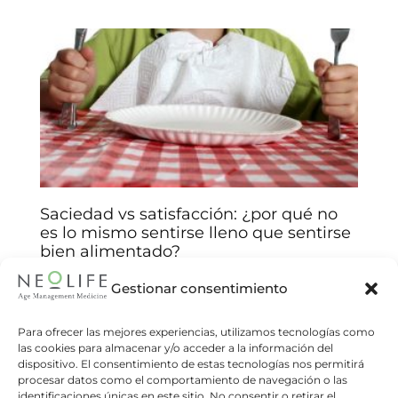
Saciedad vs satisfacción: ¿por qué no
es lo mismo sentirse lleno que sentirse
bien alimentado?
Arantxa Jiménez
14/01/2026
Gestionar consentimiento
Comprenda las claves biológicas y emocionales
detrás de sus decisiones alimentarias y mejore
Para ofrecer las mejores experiencias, utilizamos tecnologías como
las cookies para almacenar y/o acceder a la información del
su relación con la comida. Muchas veces
dispositivo. El consentimiento de estas tecnologías nos permitirá
creemos que comer hasta sentirnos
procesar datos como el comportamiento de navegación o las
identificaciones únicas en este sitio. No consentir o retirar el