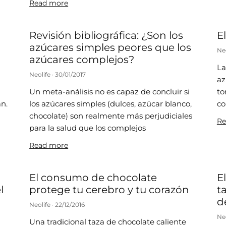
Read more
Revisión bibliográfica: ¿Son los
E
azúcares simples peores que los
Ne
azúcares complejos?
La
Neolife
30/01/2017
az
Un meta-análisis no es capaz de concluir si
to
n.
los azúcares simples (dulces, azúcar blanco,
co
chocolate) son realmente más perjudiciales
Re
para la salud que los complejos
Read more
El consumo de chocolate
E
l
protege tu cerebro y tu corazón
t
d
Neolife
22/12/2016
Ne
Una tradicional taza de chocolate caliente