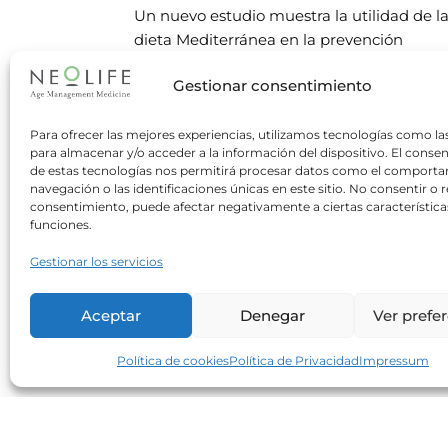
Un nuevo estudio muestra la utilidad de l
dieta Mediterránea en la prevención
primaria de la enfermedad cardiovascular
Gestionar consentimiento
en el Reino Unido. Tammy Y. N.
Read more
Para ofrecer las mejores experiencias, utilizamos tecnologías como la
para almacenar y/o acceder a la información del dispositivo. El conse
de estas tecnologías nos permitirá procesar datos como el comport
Nueces vs cáncer colorrectal
navegación o las identificaciones únicas en este sitio. No consentir o re
consentimiento, puede afectar negativamente a ciertas característica
Neolife
28/09/2016
funciones.
Según un estudio realizado en EE.UU., el
Gestionar los servicios
consumo de nueces podría reducir el
desarrollo del cáncer de colon. Los
Aceptar
Denegar
Ver prefe
investigadores del estudio hallaron que e
Read more
Política de cookies
Política de Privacidad
Impressum