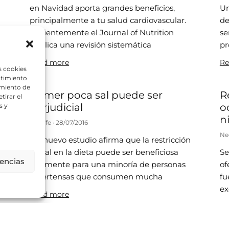
a
en Navidad aporta grandes beneficios,
Un
principalmente a tu salud cardiovascular.
de
Recientemente el Journal of Nutrition
se
publica una revisión sistemática
pr
Read more
Re
s cookies
ntimiento
amiento de
Comer poca sal puede ser
R
tirar el
perjudicial
o
s y
n
Neolife
28/07/2016
Ne
Un nuevo estudio afirma que la restricción
de sal en la dieta puede ser beneficiosa
Se
rencias
n
solamente para una minoría de personas
of
hipertensas que consumen mucha
fu
ex
Read more
Re