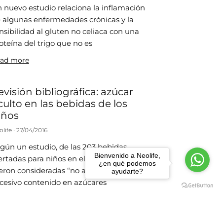
 nuevo estudio relaciona la inflamación
 algunas enfermedades crónicas y la
nsibilidad al gluten no celiaca con una
oteína del trigo que no es
ad more
evisión bibliográfica: azúcar
culto en las bebidas de los
iños
olife
27/04/2016
gún un estudio, de las 203 bebidas
Bienvenido a Neolife,
ertadas para niños en el Reino Unido, 140
¿en qué podemos
eron consideradas “no aptas” por su
ayudarte?
cesivo contenido en azúcares
ad more