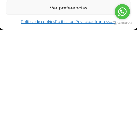
Ver preferencias
Política de cookies
Política de Privacidad
Impressum
INFORMACIÓN CORPORATIVA
NOTICIAS Y BLOG
CLIENTES
SUSCRÍBETE A LA NEWSLETTER
He leído y acepto la política de privacidad