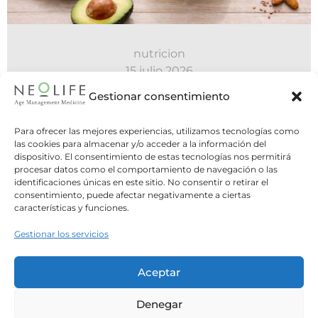
nutricion
15 julio 2026
Alimentación en el SOMP
Gestionar consentimiento
Como bien explica el Dr.Martí en un artículo
Para ofrecer las mejores experiencias, utilizamos tecnologías como
anterior de nuestro blog, el síndrome ovárico
las cookies para almacenar y/o acceder a la información del
dispositivo. El consentimiento de estas tecnologías nos permitirá
metabólico...
procesar datos como el comportamiento de navegación o las
identificaciones únicas en este sitio. No consentir o retirar el
consentimiento, puede afectar negativamente a ciertas
Leer Más
características y funciones.
Gestionar los servicios
Aceptar
Denegar