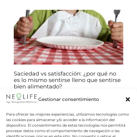
Saciedad vs satisfacción: ¿por qué no
es lo mismo sentirse lleno que sentirse
bien alimentado?
Arantxa Jiménez
14/01/2026
Gestionar consentimiento
Comprenda las claves biológicas y emocionales
detrás de sus decisiones alimentarias y mejore
Para ofrecer las mejores experiencias, utilizamos tecnologías como
las cookies para almacenar y/o acceder a la información del
su relación con la comida. Muchas veces
dispositivo. El consentimiento de estas tecnologías nos permitirá
creemos que comer hasta sentirnos
procesar datos como el comportamiento de navegación o las
identificaciones únicas en este sitio. No consentir o retirar el