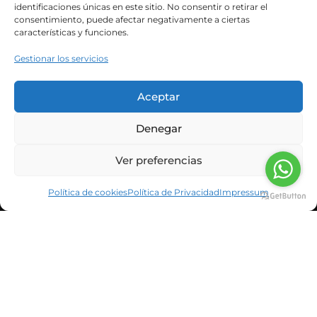
identificaciones únicas en este sitio. No consentir o retirar el
pregunta: ¿cuál es la mejor forma de organizar
consentimiento, puede afectar negativamente a ciertas
nuestras comidas? Durante...
características y funciones.
Gestionar los servicios
Leer Más
Aceptar
Denegar
Ver preferencias
Política de cookies
Política de Privacidad
Impressum
INFORMACIÓN CORPORATIVA
NOTICIAS Y BLOG
CLIENTES