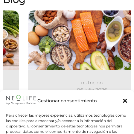
nutricion
06 julio 2026
¿Hay que hacer cinco comidas al
Gestionar consentimiento
día o es mejor el ayuno
Para ofrecer las mejores experiencias, utilizamos tecnologías como
intermitente?
las cookies para almacenar y/o acceder a la información del
dispositivo. El consentimiento de estas tecnologías nos permitirá
Dos estrategias opuestas, una misma
procesar datos como el comportamiento de navegación o las