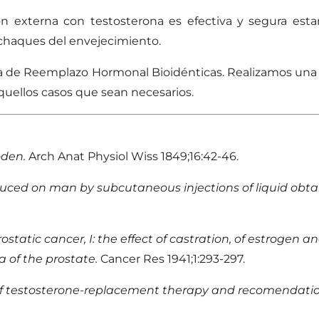
 externa con testosterona es efectiva y segura esta
achaques del envejecimiento.
a de Reemplazo Hormonal Bioidénticas. Realizamos una v
quellos casos que sean necesarios.
oden.
Arch Anat Physiol Wiss 1849;16:42-46.
duced on man by subcutaneous injections of liquid obtai
ostatic cancer, I: the effect of castration, of estrogen
 of the prostate.
Cancer Res 1941;1:293-297.
of testosterone-replacement therapy and recomendation