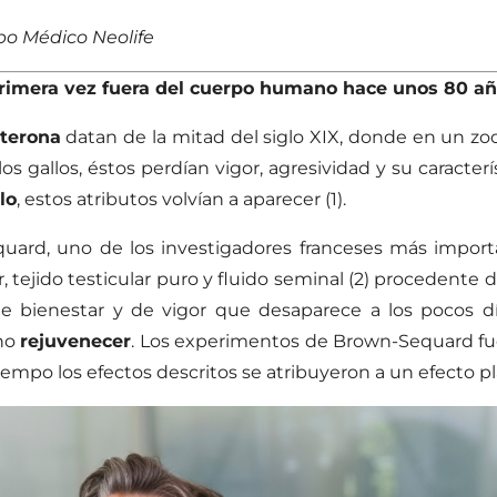
po Médico Neolife
 primera vez fuera del cuerpo humano hace unos 80 a
sterona
datan de la mitad del siglo XIX, donde en un zo
los gallos, éstos perdían vigor, agresividad y su caracte
lo
, estos atributos volvían a aparecer (1).
equard, uno de los investigadores franceses más importa
, tejido testicular puro y fluido seminal (2) procedente d
 bienestar y de vigor que desaparece a los pocos día
cho
rejuvenecer
. Los experimentos de Brown-Sequard f
empo los efectos descritos se atribuyeron a un efecto p