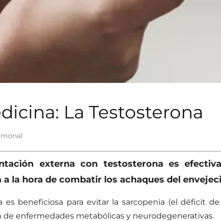
edicina: La Testosterona
ormonal
tación externa con testosterona es efectiv
a a la hora de combatir los achaques del enveje
es beneficiosa para evitar la sarcopenia (el déficit d
ión de enfermedades metabólicas y neurodegenerativas.