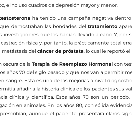
ecoz, e incluso cuadros de depresión mayor y menor.
testosterona
ha tenido una campaña negativa dentro 
40 que demostraban las bondades del
tratamiento
apare
os investigadores que los habían llevado a cabo. Y, por
tración física y, por tanto, la prácticamente total erra
s metástasis del
cáncer de próstata
, lo cual le reportó 
n oscura de la
Terapia de Reemplazo Hormonal
con test
s años 70 del siglo pasado y que nos van a permitir med
n sangre. Esta es una de las mejorías a nivel diagnóst
itía añadir a la historia clínica de los pacientes sus va
ia clínica y científica. Esos años 70 son un periodo
gación en animales. En los años 80, con sólida evidenci
 prescribían, aunque el paciente presentara claros si