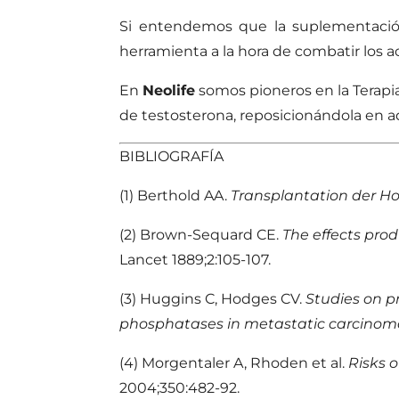
Si entendemos que la suplementación
herramienta a la hora de combatir los 
En
Neolife
somos pioneros en la Terapi
de testosterona, reposicionándola en a
BIBLIOGRAFÍA
(1) Berthold AA.
Transplantation der H
(2) Brown-Sequard CE.
The effects pro
Lancet 1889;2:105-107.
(3) Huggins C, Hodges CV.
Studies on pr
phosphatases in metastatic carcinoma
(4) Morgentaler A, Rhoden et al.
Risks 
2004;350:482-92.