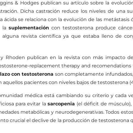
ins & Hodges publican su artículo sobre la evolución
tración. Dicha castración reduce los niveles de una su
sa ácida se relaciona con la evolución de las metástasis
e la
suplementación
con testosterona produce cáncer 
n alguna revista científica ya que estaba lleno de c
 y Rhoden publican en la revista con más impacto de
 testosterone-replacement therapy and recomendations 
lazo
con testosterona
son completamente infundados, y
n aquellos pacientes con niveles bajos de testosterona (4
comunidad médica está cambiando su criterio y cada ve
ciosa para evitar la
sarcopenia
(el déficit de músculo),
rmedades metabólicas y neurodegenerativas. Todos estos 
mento crucial el declive de la producción de testostero