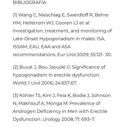
BIBLIOGRAFÍA
(1)
Wang C,
Nieschlag
E,
Swerdloff
R,
Behre
HM,
Hellstrom
WJ,
Gooren
LJ et al:
Investigation, treatment, and monitoring of
Late-Onset Hypogonadism in males: ISA,
ISSAM, EAU, EAA and ASA
recommendations. Eur
Urol
2009; 55:121- 30.
(2)
Buvat
J,
Bou
Jaoudé
G: Significance of
hypogonadism in erectile dysfunction.
World J
Urol
2006; 24:657-67.
(3)
Köhler TS, Kim J,
Feia
K, Bodie J, Johnson
N,
Makhlouf
A, Monga M: Prevalence of
Androgen Deficiency in Men with Erectile
Dysfunction. Urology 2008; 71: 693–7.