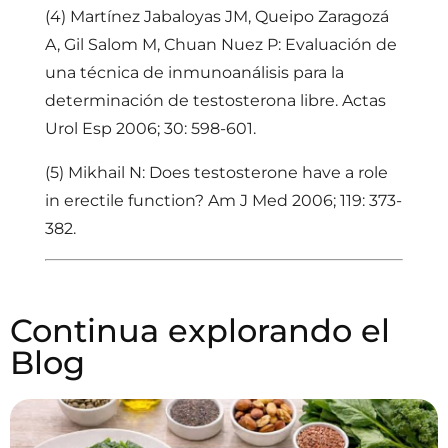
(4)
Martínez
Jabaloyas
JM,
Queipo
Zaragozá
A, Gil
Salom
M,
Chuan
Nuez P: Evaluación de
una técnica de
inmunoanálisis
para la
determinación de testosterona libre. Actas
Urol
Esp
2006; 30: 598-601.
(5)
Mikhail N: Does testosterone have a role
in erectile function? Am J Med 2006; 119: 373-
382.
Continua explorando el
Blog