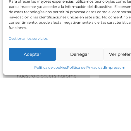
Para ofrecer las mejores experiencias, utilizamos tecnologías como la
para almacenar y/o acceder a la información del dispositivo. El conse
de estas tecnologías nos permitirá procesar datos como el comport
navegación o las identificaciones únicas en este sitio. No consentir o re
consentimiento, puede afectar negativamente a ciertas característica
nutricion
funciones.
15 julio 2026
0
Gestionar los servicios
Alimentación en el
¿Hay q
SOMP
comid
Aceptar
Denegar
Ver prefe
mej
Como bien explica el Dr.Martí
Política de cookies
Política de Privacidad
Impressum
int
en un artículo anterior de
nuestro blog, el síndrome
Dos est
ovárico metabólico...
una mism
es la
Leer Más
organiza