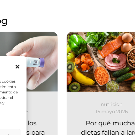
og
s cookies
ntimiento
amiento de
tirar el
s y
nutricion
nutricion
8 junio 2026
15 mayo 2026
boom de los
Por qué mucha
amentos para
dietas fallan a la