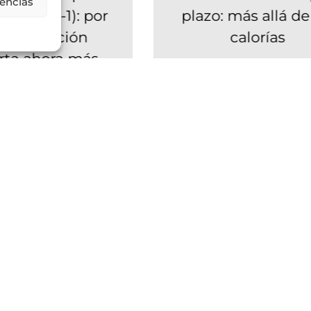
rencias
ar (GLP-1): por
plazo: más allá de 
la nutrición
calorías
ta ahora más
Durante años, la pérdid
ue nunca
peso se ha abordad
principalmente desde 
macos GLP-1 están
perspectiva simple: co
nando la pérdida de
menos...
o hay algo de lo que
la poco: cómo...
Leer Más
Leer Más