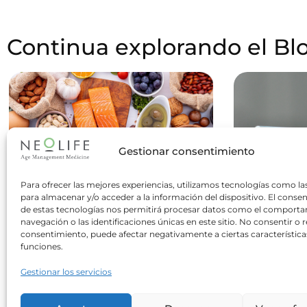
Continua explorando el Bl
Gestionar consentimiento
Para ofrecer las mejores experiencias, utilizamos tecnologías como la
para almacenar y/o acceder a la información del dispositivo. El conse
de estas tecnologías nos permitirá procesar datos como el comport
navegación o las identificaciones únicas en este sitio. No consentir o re
consentimiento, puede afectar negativamente a ciertas característica
nutricion
funciones.
06 julio 2026
1
Gestionar los servicios
¿Hay que hacer cinco
El 
comidas al día o es
medic