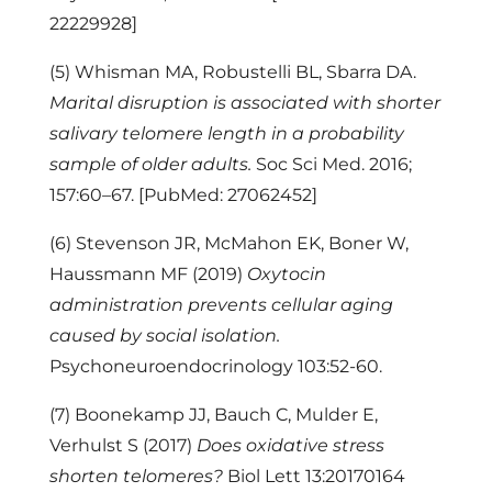
22229928]
(5)
Whisman MA, Robustelli BL, Sbarra DA.
Marital disruption is associated with shorter
salivary telomere length in a probability
sample of older adults.
Soc Sci Med. 2016;
157:60–67. [PubMed: 27062452]
(6)
Stevenson JR, McMahon EK, Boner W,
Haussmann MF (2019)
Oxytocin
administration prevents cellular aging
caused by social isolation.
Psychoneuroendocrinology 103:52-60.
(7)
Boonekamp JJ, Bauch C, Mulder E,
Verhulst S (2017)
Does oxidative stress
shorten telomeres?
Biol Lett 13:20170164