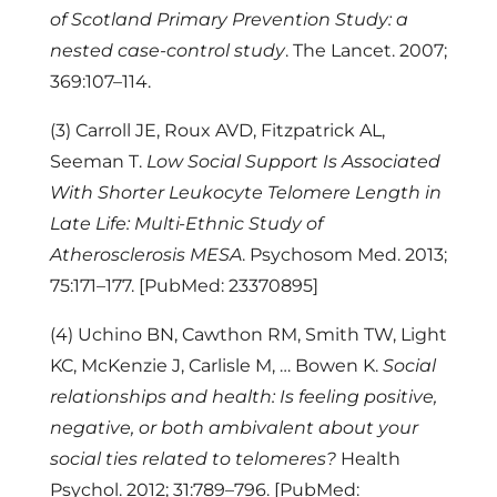
of Scotland Primary Prevention Study: a
nested case-control study
. The Lancet. 2007;
369:107–114.
(3)
Carroll JE, Roux AVD, Fitzpatrick AL,
Seeman T.
Low Social Support Is Associated
With Shorter Leukocyte Telomere Length in
Late Life: Multi-Ethnic Study of
Atherosclerosis MESA
. Psychosom Med. 2013;
75:171–177. [PubMed: 23370895]
(4)
Uchino BN, Cawthon RM, Smith TW, Light
KC, McKenzie J, Carlisle M, … Bowen K.
Social
relationships and health: Is feeling positive,
negative, or both ambivalent about your
social ties related to telomeres?
Health
Psychol. 2012; 31:789–796. [PubMed: