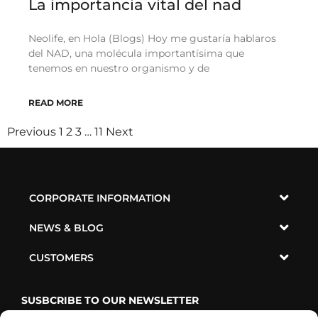
La importancia vital del nad
Neolife, en Hola (Blogs) Hoy me gustaría hablaros
del NAD, una molécula importantísima que
tenemos en nuestro organismo y de
READ MORE
Previous
1
2
3
…
11
Next
CORPORATE INFORMATION
NEWS & BLOG
CUSTOMERS
SUSBCRIBE TO OUR NEWSLETTER