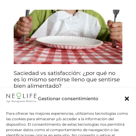
Saciedad vs satisfacción: ¿por qué no
es lo mismo sentirse lleno que sentirse
bien alimentado?
Arantxa Jiménez
14/01/2026
Gestionar consentimiento
Comprenda las claves biológicas y emocionales
detrás de sus decisiones alimentarias y mejore
Para ofrecer las mejores experiencias, utilizamos tecnologías como
las cookies para almacenar y/o acceder a la información del
su relación con la comida. Muchas veces
dispositivo. El consentimiento de estas tecnologías nos permitirá
creemos que comer hasta sentirnos
procesar datos como el comportamiento de navegación o las
identificaciones únicas en este sitio. No consentir o retirar el