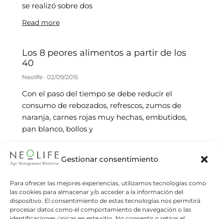
se realizó sobre dos
Read more
Los 8 peores alimentos a partir de los
40
Neolife
02/09/2015
Con el paso del tiempo se debe reducir el
consumo de rebozados, refrescos, zumos de
naranja, carnes rojas muy hechas, embutidos,
pan blanco, bollos y
Read more
Gestionar consentimiento
El café es bueno, hasta 4 tazas al día
Para ofrecer las mejores experiencias, utilizamos tecnologías como
Neolife
29/06/2015
las cookies para almacenar y/o acceder a la información del
dispositivo. El consentimiento de estas tecnologías nos permitirá
Numerosos estudios realizados en los últimos
procesar datos como el comportamiento de navegación o las
años demuestran que el consumo de café
identificaciones únicas en este sitio. No consentir o retirar el