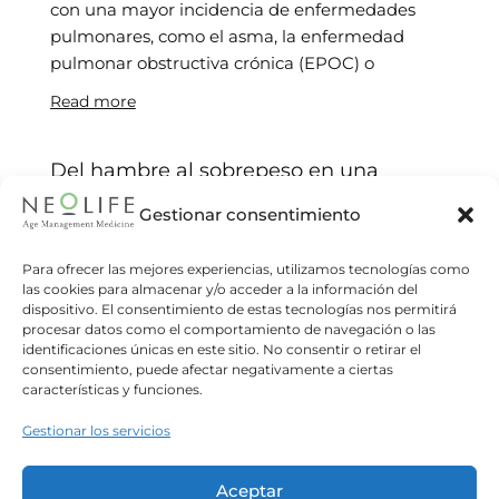
con una mayor incidencia de enfermedades
pulmonares, como el asma, la enfermedad
pulmonar obstructiva crónica (EPOC) o
Read more
Del hambre al sobrepeso en una
misma vida
Gestionar consentimiento
Neolife
26/08/2020
El Macroinforme Global de Nutrición 2020
Para ofrecer las mejores experiencias, utilizamos tecnologías como
revela que los patrones alimentarios globales y
las cookies para almacenar y/o acceder a la información del
dispositivo. El consentimiento de estas tecnologías nos permitirá
nacionales ocultan desigualdades significativas
procesar datos como el comportamiento de navegación o las
dentro de los países y las poblaciones. El
identificaciones únicas en este sitio. No consentir o retirar el
consentimiento, puede afectar negativamente a ciertas
Read more
características y funciones.
Gestionar los servicios
La dieta mediterránea: un modelo de
alimentación saludable
Aceptar