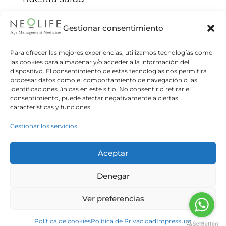
Neolife
23/04/2019
Gestionar consentimiento
No somos conscientes de que muchos
alimentos y bebidas que tomamos cada día
Para ofrecer las mejores experiencias, utilizamos tecnologías como
llevan edulcorantes añadidos. Deberíamos
las cookies para almacenar y/o acceder a la información del
conocer el impacto que tienen estas sustancias
dispositivo. El consentimiento de estas tecnologías nos permitirá
en
procesar datos como el comportamiento de navegación o las
identificaciones únicas en este sitio. No consentir o retirar el
Read more
consentimiento, puede afectar negativamente a ciertas
características y funciones.
Gestionar los servicios
Aceptar
Denegar
Ver preferencias
Política de cookies
Política de Privacidad
Impressum