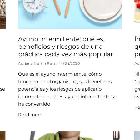
Ayuno intermitente: qué es,
Í
beneficios y riesgos de una
q
práctica cada vez más popular
p
Adriana Martín Peral
14/04/2026
Ad
Qué es el ayuno intermitente, cómo
Ni
funciona en el organismo, sus beneficios
“c
rse
potenciales y los riesgos de aplicarlo
gr
incorrectamente. El ayuno intermitente se
ev
ha convertido
Re
Read more