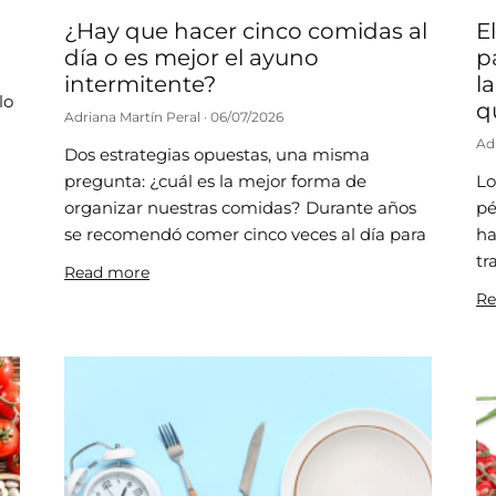
¿Hay que hacer cinco comidas al
E
día o es mejor el ayuno
p
intermitente?
l
lo
q
Adriana Martín Peral
06/07/2026
Ad
Dos estrategias opuestas, una misma
pregunta: ¿cuál es la mejor forma de
Lo
organizar nuestras comidas? Durante años
pé
se recomendó comer cinco veces al día para
ha
tr
Read more
Re