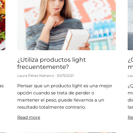
¿Utiliza productos light
¿
frecuentemente?
m
Laura Pérez Naharro
30/11/2021
La
as
Pensar que un producto light es una mejor
¿Q
opción cuando se trata de perder o
mo
mantener el peso, puede llevarnos a un
di
resultado totalmente contrario.
la
Read more
Re