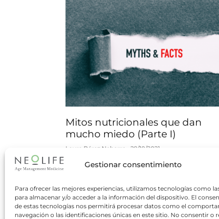
Mitos nutricionales que dan
mucho miedo (Parte I)
Laura Pérez Naharro
29/10/2021
Gestionar consentimiento
Realizar un número determinado de
comidas al día; ¿la copita de vino es
cardiosaludable?; ¿la cerveza hidrata?; los
Para ofrecer las mejores experiencias, utilizamos tecnologías como la
para almacenar y/o acceder a la información del dispositivo. El conse
carbohidratos; el agua en las comidas; ¿es
de estas tecnologías nos permitirá procesar datos como el comport
navegación o las identificaciones únicas en este sitio. No consentir o re
Read more