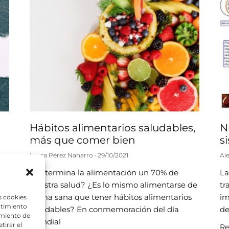
Hábitos alimentarios saludables,
N
más que comer bien
s
Laura Pérez Naharro
29/10/2021
Al
¿Determina la alimentación un 70% de
La
nuestra salud? ¿Es lo mismo alimentarse de
tr
forma sana que tener hábitos alimentarios
im
s cookies
ntimiento
saludables? En conmemoración del día
de
amiento de
Mundial
tirar el
Re