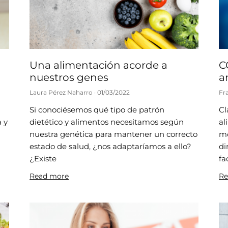
Una alimentación acorde a
C
nuestros genes
a
Laura Pérez Naharro
01/03/2022
Fr
Si conociésemos qué tipo de patrón
Cl
a y
dietético y alimentos necesitamos según
al
nuestra genética para mantener un correcto
mo
estado de salud, ¿nos adaptaríamos a ello?
di
¿Existe
fa
Read more
Re