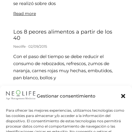
se realizó sobre dos
Read more
Los 8 peores alimentos a partir de los
40
Neolife
02/09/2015
Con el paso del tiempo se debe reducir el
consumo de rebozados, refrescos, zumos de
naranja, carnes rojas muy hechas, embutidos,
pan blanco, bollos y
Read more
Gestionar consentimiento
El café es bueno, hasta 4 tazas al día
Para ofrecer las mejores experiencias, utilizamos tecnologías como
Neolife
29/06/2015
las cookies para almacenar y/o acceder a la información del
dispositivo. El consentimiento de estas tecnologías nos permitirá
Numerosos estudios realizados en los últimos
procesar datos como el comportamiento de navegación o las
años demuestran que el consumo de café
identificaciones únicas en este sitio. No consentir o retirar el