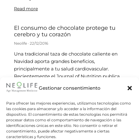
Read more
El consumo de chocolate protege tu
cerebro y tu corazón
Neolife
22/12/2016
Una tradicional taza de chocolate caliente en
Navidad aporta grandes beneficios,
principalmente a tu salud cardiovascular.
Recientemente el Journal of Nutrition publica
una revisión sistemática
Gestionar consentimiento
Read more
Para ofrecer las mejores experiencias, utilizamos tecnologías como
las cookies para almacenar y/o acceder a la información del
El gluten no es el único culpable,
dispositivo. El consentimiento de estas tecnologías nos permitirá
también lo son otras proteínas del trigo
procesar datos como el comportamiento de navegación o las
identificaciones únicas en este sitio. No consentir o retirar el
Neolife
26/10/2016
consentimiento, puede afectar negativamente a ciertas
características y funciones.